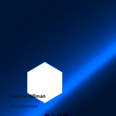
Payton Hillman
Board Member