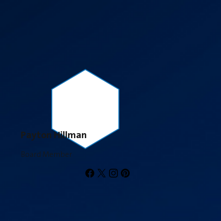
Payton Hillman
Board Member