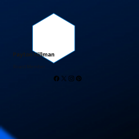
Payton Hillman
Board Member