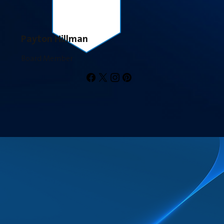
Payton Hillman
Board Member