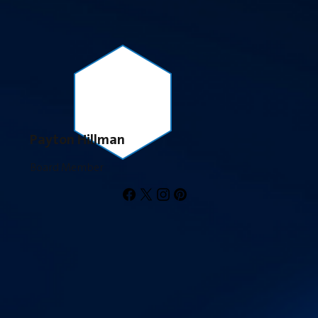
Payton Hillman
Board Member