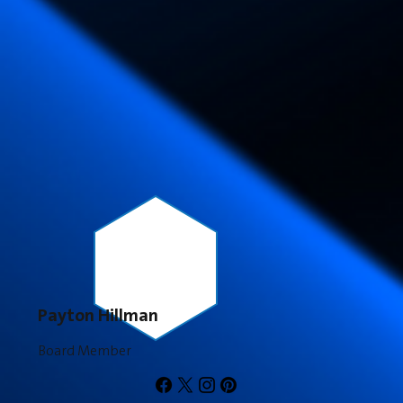
Payton Hillman
Board Member