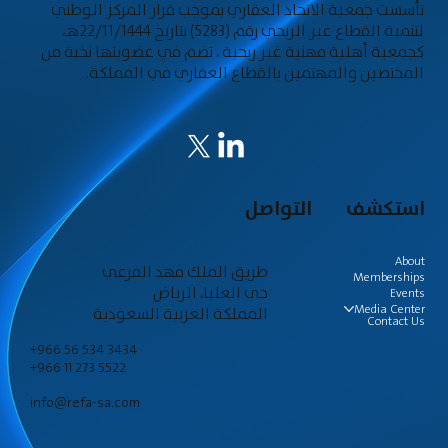
تأسست جمعية الاتحاد العقاري بموجب قرار المركز الوطني
لتنمية القطاع غير الربحي رقم (5283) بتاريخ 22/11/1444هـ،
كجمعية أهلية مهنية غير ربحية ، تضم في عضويتها نخبة من
المختصين والمهتمين بالقطاع العقاري في المملكة.
استكشف
التواصل
About
طريق الملك فهد الفرعي
Memberships
حي العليا، الرياض
Events
Media Center
المملكة العربية السعودية
Contact Us
+966 56 534 3434
+966 11 273 5522
info@refa-sa.com