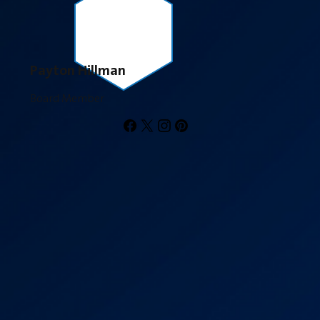
Payton Hillman
Board Member