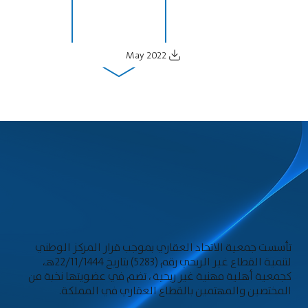
May 2022
تأسست جمعية الاتحاد العقاري بموجب قرار المركز الوطني
لتنمية القطاع غير الربحي رقم (5283) بتاريخ 22/11/1444هـ،
كجمعية أهلية مهنية غير ربحية ، تضم في عضويتها نخبة من
المختصين والمهتمين بالقطاع العقاري في المملكة.