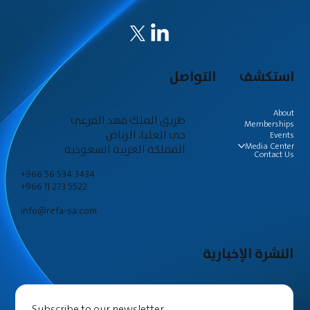
استكشف
التواصل
About
طريق الملك فهد الفرعي
Memberships
حي العليا، الرياض
Events
Media Center
المملكة العربية السعودية
Contact Us
+966 56 534 3434
+966 11 273 5522
info@refa-sa.com
النشرة الإخبارية
Subscribe to our newsletter.