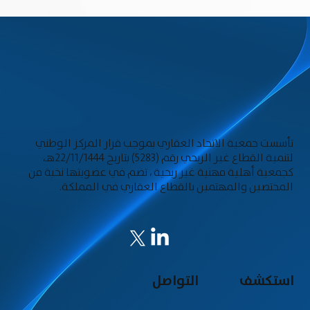
تأسست جمعية الاتحاد العقاري بموجب قرار المركز الوطني
لتنمية القطاع غير الربحي رقم (5283) بتاريخ 22/11/1444هـ،
كجمعية أهلية مهنية غير ربحية ، تضم في عضويتها نخبة من
المختصين والمهتمين بالقطاع العقاري في المملكة.
استكشف
التواصل