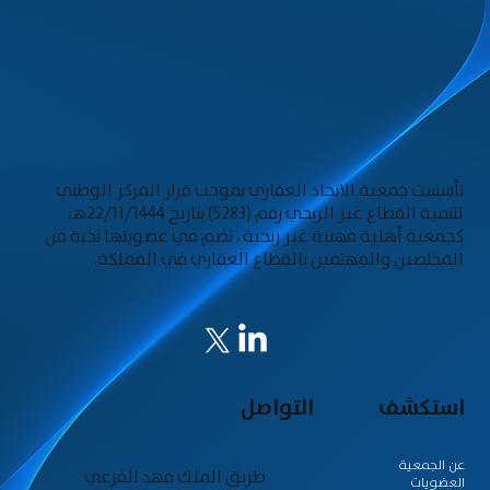
تأسست جمعية الاتحاد العقاري بموجب قرار المركز الوطني
لتنمية القطاع غير الربحي رقم (5283) بتاريخ 22/11/1444هـ،
كجمعية أهلية مهنية غير ربحية ، تضم في عضويتها نخبة من
المختصين والمهتمين بالقطاع العقاري في المملكة.
استكشف
التواصل
عن الجمعية
طريق الملك فهد الفرعي
العضويات